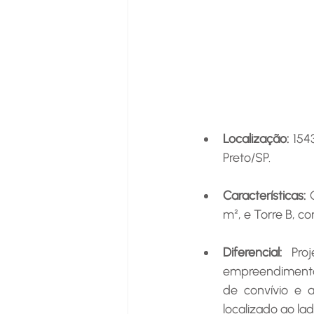
Localização:
 154
Preto/SP.
Características:
 
m², e Torre B, c
Diferencial:
 Pro
empreendimento 
de convívio e a
localizado ao la