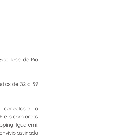
São José do Rio 
dios de 32 a 59 
 conectado, o 
reto com áreas 
ping Iguatemi, 
onvívio assinada 