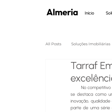
Início
Sol
All Posts
Soluções Imobiliárias
Tarraf E
excelênci
	No competitivo mercado imobiliário do interior de São Paulo, a Tarraf Empreendimentos 
se destaca como um
inovação, qualidade 
parte de uma série 