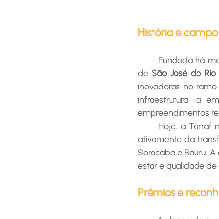
História e campo
	Fundada há ma
de 
São José do Rio 
inovadoras no ramo d
infraestrutura, a 
empreendimentos resi
	Hoje, a Tarraf não apenas desenvolve projetos de alto padrão, mas também participa 
ativamente da transf
Sorocaba e Bauru. A
estar e qualidade de
Prêmios e recon