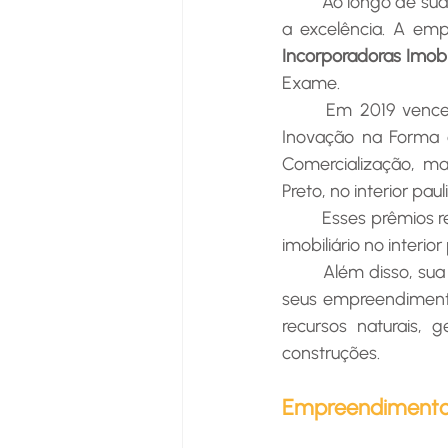
	Ao longo de sua trajetória, a Tarraf acumulou prêmios que refletem seu compromisso com 
a excelência. A emp
Incorporadoras Imobi
Exame.
Em
2019 venc
Inovação na Forma d
Comercialização, ma
Preto, no interior p
	Esses prêmios reforçam o prestígio da incorporadora como uma das líderes no segmento 
imobiliário no interior 
	Além disso, sua preocupação com a sustentabilidade é um diferencial notável. Muitos de 
seus empreendimento
recursos naturais, 
construções.
Empreendimento