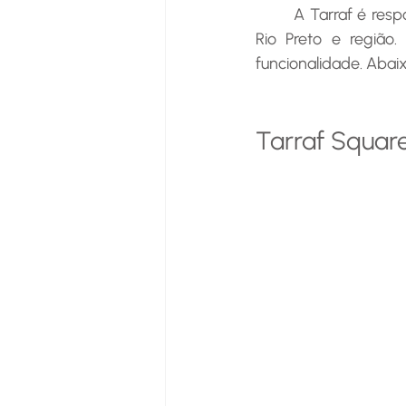
	A Tarraf é responsável por alguns dos empreendimentos mais icônicos de São José do 
Rio Preto e região.
funcionalidade. Aba
Tarraf Squar