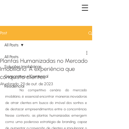
Post
All Posts
All Posts
Plantas Humanizadas no Mercado
Soluções Imobiliárias
Imobiliário: A experiência que
conquista clientes
Corporativo e Comercial
Atualizado:
29 de out. de 2023
Residencial
	No competitivo cenário do mercado 
imobiliário, é essencial encontrar maneiras inovadoras 
de atrair clientes em busca do imóvel dos sonhos e 
de destacar empreendimentos entre a concorrência. 
Nesse contexto, as plantas humanizadas emergem 
como uma poderosa estratégia de branding, capaz 
de aumentar a conversão de clientes e impulsionar o 