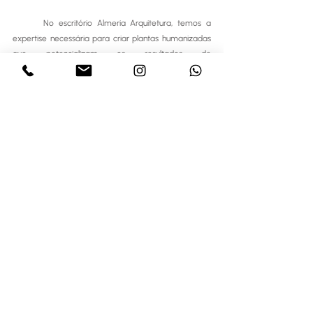
	No escritório Almeria Arquitetura, temos a 
expertise necessária para criar plantas humanizadas 
que potencializam os resultados de 
empreendimentos imobiliários. Combinando precisão, 
criatividade e tecnologia, nossos projetos oferecem 
uma experiência inovadora que conquista clientes e 
eleva o sucesso dos empreendimentos.
PlantasHumanizadas MercadoImobiliário 
ExperiênciaVisual AlmeriaArquitetura Incorporadoras 
VivênciaAntecipada VendaImobiliária 
BrandingImobiliário DesignPersuasivo Profissionalismo 
Engajamento SucessoImobiliário Cocriação 
TomadaDeDecisão ImersãoVirtual 
ConexãoEmocional TendênciasDeMercado 
ComunicaçãoVisual   TecnologiaEmArquitetura