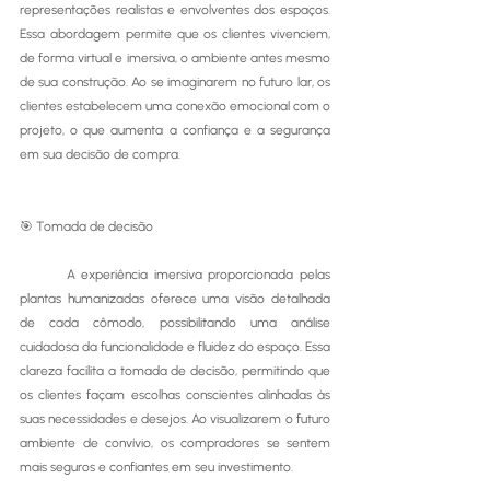
representações realistas e envolventes dos espaços. 
Essa abordagem permite que os clientes vivenciem, 
de forma virtual e imersiva, o ambiente antes mesmo 
de sua construção. Ao se imaginarem no futuro lar, os 
clientes estabelecem uma conexão emocional com o 
projeto, o que aumenta a confiança e a segurança 
em sua decisão de compra.
🎯 Tomada de decisão 
	A experiência imersiva proporcionada pelas 
plantas humanizadas oferece uma visão detalhada 
de cada cômodo, possibilitando uma análise 
cuidadosa da funcionalidade e fluidez do espaço. Essa 
clareza facilita a tomada de decisão, permitindo que 
os clientes façam escolhas conscientes alinhadas às 
suas necessidades e desejos. Ao visualizarem o futuro 
ambiente de convívio, os compradores se sentem 
mais seguros e confiantes em seu investimento.