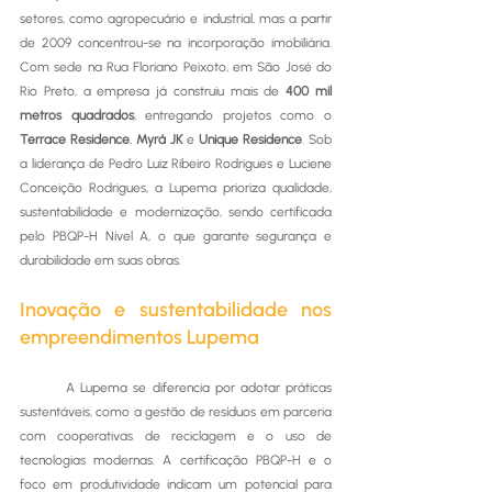
setores, como agropecuário e industrial, mas a partir 
de 2009 concentrou-se na incorporação imobiliária. 
Com sede na Rua Floriano Peixoto, em São José do 
Rio Preto, a empresa já construiu mais de 
400 mil 
metros quadrados
, entregando projetos como o 
Terrace Residence
, 
Myrá JK
 e 
Unique Residence
. Sob 
a liderança de Pedro Luiz Ribeiro Rodrigues e Luciene 
Conceição Rodrigues, a Lupema prioriza qualidade, 
sustentabilidade e modernização, sendo certificada 
pelo PBQP-H Nível A, o que garante segurança e 
durabilidade em suas obras.
Inovação e sustentabilidade nos 
empreendimentos Lupema
	A Lupema se diferencia por adotar práticas 
sustentáveis, como a gestão de resíduos em parceria 
com cooperativas de reciclagem e o uso de 
tecnologias modernas. A certificação PBQP-H e o 
foco em produtividade indicam um potencial para 