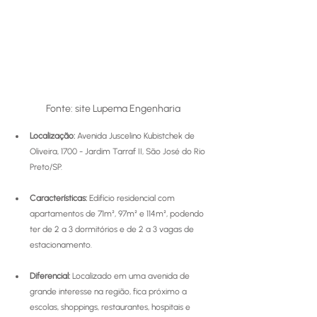
Fonte: site Lupema Engenharia
Localização:
 Avenida Juscelino Kubistchek de 
Oliveira, 1700 - Jardim Tarraf II, São José do Rio 
Preto/SP. 
Características:
 Edifício residencial com 
apartamentos de 71m², 97m² e 114m², podendo 
ter de 2 a 3 dormitórios e de 2 a 3 vagas de 
estacionamento. 
Diferencial:
 Localizado em uma avenida de 
grande interesse na região, fica próximo a 
escolas, shoppings, restaurantes, hospitais e 