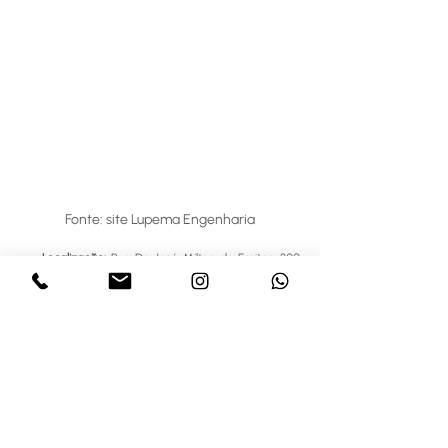
Fonte: site Lupema Engenharia
Localização: 
Rua Dr. José Milton de Freitas, 300, 
Higienópolis, São José do Rio Preto/SP.
Característica: 
Edifício de apartamentos com 
43m² e 42m², com 1 dormitório e 1 a 2 vagas de 
estacionamento.
Diferencial: 
Próximo a hospitais, supermercados, 
comércio, padarias e muito mais. Área comum 