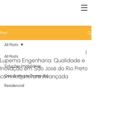
Post
All Posts
All Posts
Lupema Engenharia: Qualidade e
Soluções Imobiliárias
Inovação em São José do Rio Preto
com Arquitetura Avançada
Corporativo e Comercial
Residencial