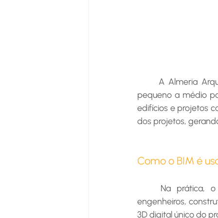
	A Almeria Arquitetura se destaca ao utilizar o BIM tanto em projetos residenciais de 
pequeno a médio po
edifícios e projetos 
dos projetos, geran
Como o BIM é usa
	Na prática, o BIM funciona como uma plataforma colaborativa onde arquitetos, 
engenheiros, constru
3D digital único do p