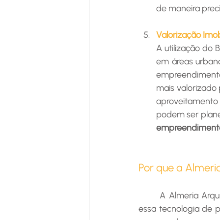
de maneira preci
Valorização Imob
A utilização do
em áreas urbanas
empreendimentos
mais valorizado 
aproveitamento d
podem ser plane
empreendiment
Por que a Almeri
	A Almeria Arquitetura se diferencia no mercado pelo uso avançado do BIM, aplicando 
essa tecnologia de 