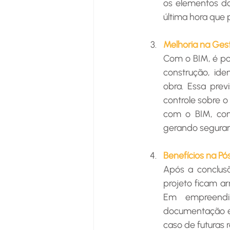
os elementos do
última hora que 
Melhoria na Ges
Com o BIM, é pos
construção, ide
obra. Essa prev
controle sobre o
com o BIM, con
gerando seguran
Benefícios na 
Após a conclus
projeto ficam a
Em empreendim
documentação é 
caso de futuras 