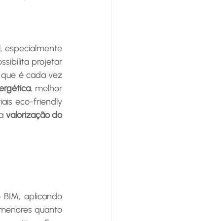
, especialmente 
bilita projetar 
 que é cada vez 
nergética
, melhor 
is eco-friendly 
a 
valorização do 
menores quanto 