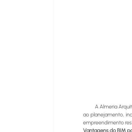
	A Almeria Arquitetura usa o BIM para garantir que o projeto final corresponda exatamente 
ao planejamento, in
empreendimento resid
Vantagens do BIM par