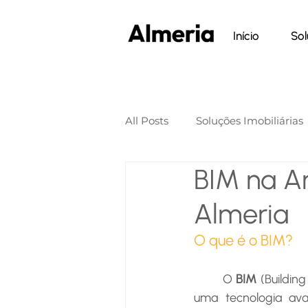
Início
Sol
All Posts
Soluções Imobiliárias
BIM na Ar
Almeria
O que é o BIM?
	O 
BIM
 (Buildi
uma tecnologia ava