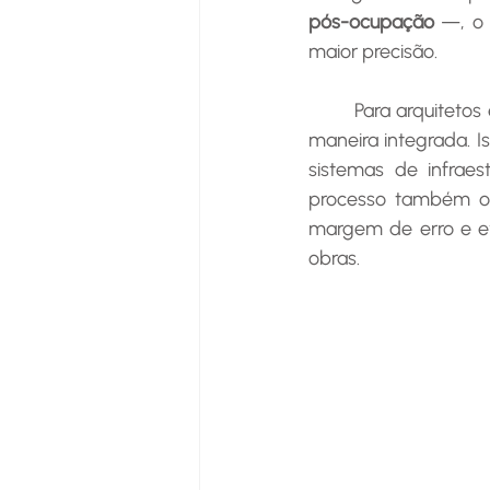
pós-ocupação
 —, o 
maior precisão.
	Para arquitetos e engenheiros, o BIM ajuda a visualizar todos os aspectos do projeto de 
maneira integrada. Is
sistemas de infraes
processo também oti
margem de erro e ev
obras.