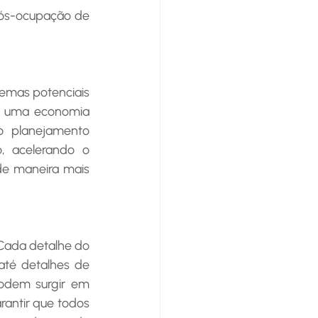
pós-ocupação de 
lemas potenciais 
ra uma economia 
o planejamento 
, acelerando o 
e maneira mais 
 Cada detalhe do 
té detalhes de 
odem surgir em 
rantir que todos 