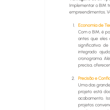
Implementar o BIM t
empreendimentos. Vej
Economia de Te
Com o BIM, é pos
antes que eles 
significativa d
integrado ajud
cronograma. Alé
precisa, oferece
Precisão e Confi
Uma das grandes
projeto está do
acabamento. Iss
projetos convenc