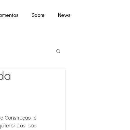
namentos
Sobre
News
 da
a Construção, é 
tetônicos são 