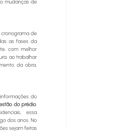
ndo mudanças de 
o cronograma de 
das as fases da 
nte, com melhor 
a, ao trabalhar 
mento da obra, 
informações do 
stão do prédio
. 
enciais, essa 
go dos anos. No 
es sejam feitas 