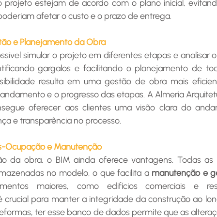
 projeto estejam de acordo com o plano inicial, evita
poderiam afetar o custo e o prazo de entrega.
tão e Planejamento da Obra
sível simular o projeto em diferentes etapas e analisar 
ntificando gargalos e facilitando o planejamento de to
isibilidade resulta em uma gestão de obra mais eficie
 andamento e o progresso das etapas. A Almeria Arquitetur
segue oferecer aos clientes uma visão clara do anda
ça e transparência no processo.
Pós-Ocupação e Manutenção
ão da obra, o BIM ainda oferece vantagens. Todas as 
rmazenadas no modelo, o que facilita a 
manutenção e ge
entos maiores, como edifícios comerciais e resid
crucial para manter a integridade da construção ao lon
reformas, ter esse banco de dados permite que as alteraçõ